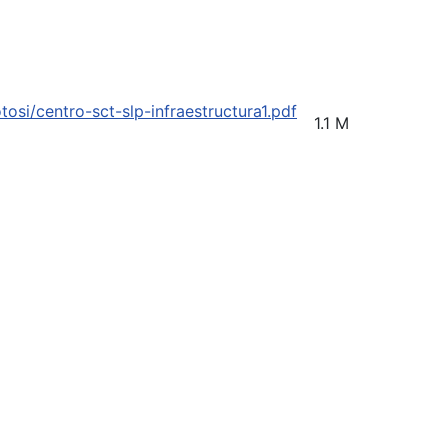
tosi/centro-sct-slp-infraestructura1.pdf
1.1 M