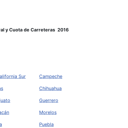
eral y Cuota de Carreteras 2016
alifornia Sur
Campeche
as
Chihuahua
juato
Guerrero
acán
Morelos
a
Puebla