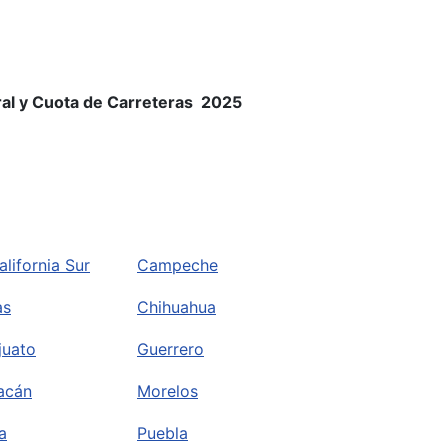
eral y Cuota de Carreteras 2025
alifornia Sur
Campeche
as
Chihuahua
juato
Guerrero
acán
Morelos
a
Puebla