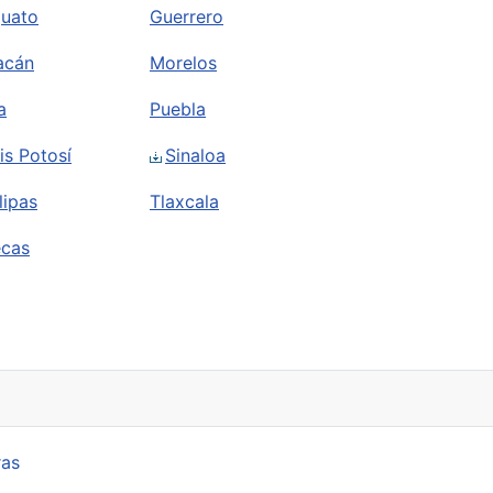
juato
Guerrero
acán
Morelos
a
Puebla
is Potosí
Sinaloa
ipas
Tlaxcala
ecas
ras