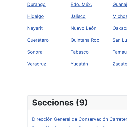
Durango
Edo. Méx.
Guana
Hidalgo
Jalisco
Micho
Nayarit
Nuevo León
Oaxac
Querétaro
Quintana Roo
San Lu
Sonora
Tabasco
Tamaul
Veracruz
Yucatán
Zacat
Secciones (9)
Dirección General de Conservación Carrete