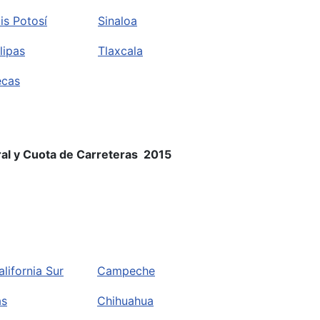
is Potosí
Sinaloa
lipas
Tlaxcala
ecas
ral y Cuota de Carreteras 2015
alifornia Sur
Campeche
as
Chihuahua