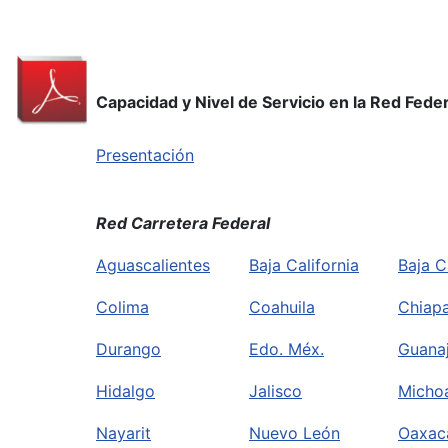
Capacidad y Nivel de Servicio en la Red Fed
Presentación
Red Carretera Federal
Aguascalientes
Baja California
Baja C
Colima
Coahuila
Chiap
Durango
Edo. Méx.
Guana
Hidalgo
Jalisco
Micho
Nayarit
Nuevo León
Oaxac