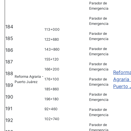
Parador de
Emergencia
Parador de
Emergencia
184
113+000
Parador de
185
Emergencia
122+680
Parador de
186
143+860
Emergencia
155+120
187
Parador de
166+200
Emergencia
Reform
188
Reforma Agraria -
Agraria 
176+100
Parador de
Puerto Juárez
189
Emergencia
Puerto 
185+860
Parador de
190
196+180
Emergencia
191
92+460
Parador de
Emergencia
102+740
192
Parador de
Emergencia