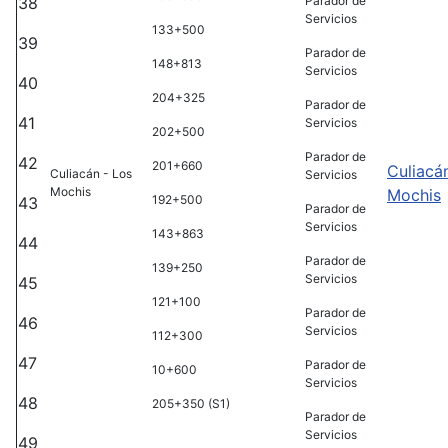
38
Parador de
Servicios
133+500
39
Parador de
148+813
Servicios
40
204+325
Parador de
41
Servicios
202+500
Parador de
42
201+660
Culiacá
Culiacán - Los
Servicios
Mochis
Mochis
192+500
43
Parador de
Servicios
143+863
44
Parador de
139+250
Servicios
45
121+100
Parador de
46
Servicios
112+300
47
Parador de
10+600
Servicios
48
205+350 (S1)
Parador de
Servicios
49