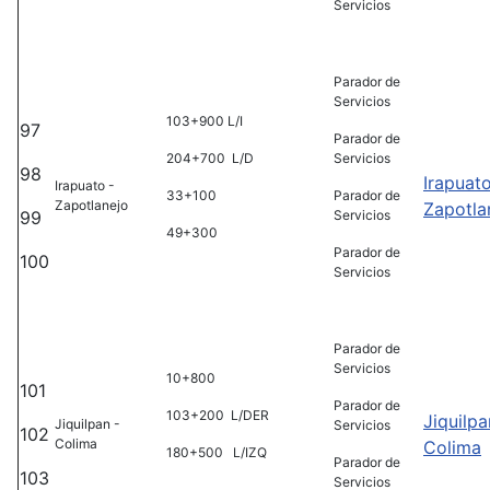
Servicios
Parador de
Servicios
103+900 L/I
97
Parador de
204+700 L/D
Servicios
98
Irapuato
Irapuato -
33+100
Parador de
Zapotlanejo
Zapotla
99
Servicios
49+300
Parador de
100
Servicios
Parador de
Servicios
10+800
101
Parador de
103+200 L/DER
Jiquilpa
Jiquilpan -
Servicios
102
Colima
Colima
180+500 L/IZQ
Parador de
103
Servicios