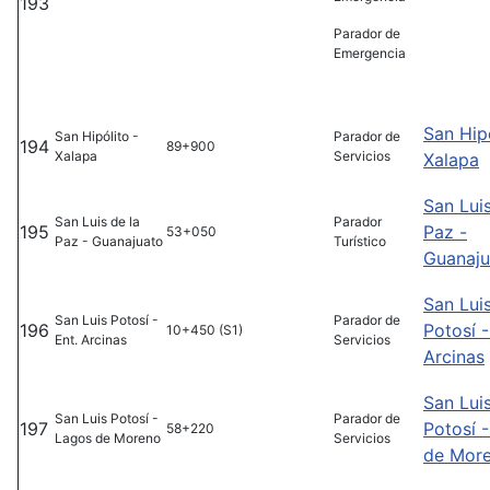
193
Parador de
Emergencia
San Hipó
San Hipólito -
Parador de
194
89+900
Xalapa
Servicios
Xalapa
San Luis
San Luis de la
Parador
195
Paz -
53+050
Paz - Guanajuato
Turístico
Guanaju
San Lui
San Luis Potosí -
Parador de
196
Potosí -
10+450 (S1)
Ent. Arcinas
Servicios
Arcinas
San Lui
San Luis Potosí -
Parador de
197
Potosí 
58+220
Lagos de Moreno
Servicios
de Mor