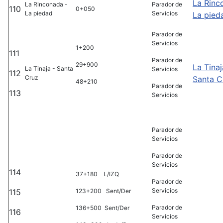
La Rinc
La Rinconada -
Parador de
110
0+050
La piedad
Servicios
La pied
Parador de
Servicios
1+200
111
Parador de
29+900
La Tinaj
La Tinaja - Santa
Servicios
112
Cruz
Santa C
48+210
Parador de
113
Servicios
Parador de
Servicios
Parador de
Servicios
114
37+180 L/IZQ
Parador de
Servicios
115
123+200 Sent/Der
Parador de
136+500 Sent/Der
116
Servicios