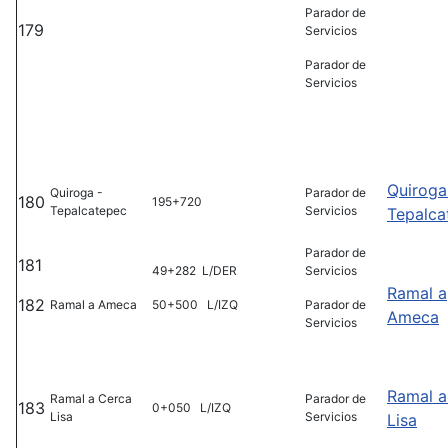
Parador de
179
Servicios
Parador de
Servicios
Quiroga
Quiroga -
Parador de
180
195+720
Tepalcatepec
Servicios
Tepalca
Parador de
181
49+282 L/DER
Servicios
Ramal a
182
Ramal a Ameca
50+500 L/IZQ
Parador de
Ameca
Servicios
Ramal a
Ramal a Cerca
Parador de
183
0+050 L/IZQ
Lisa
Servicios
Lisa