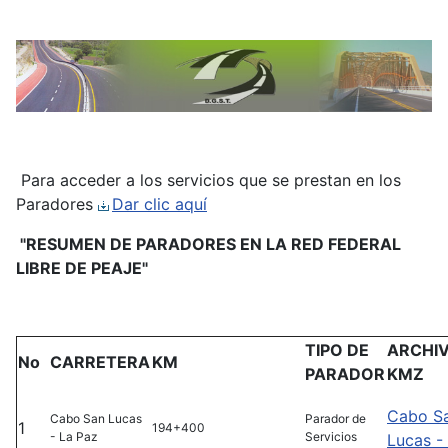
Para acceder a los servicios que se prestan en los
Paradores
Dar clic aquí
"RESUMEN DE PARADORES EN LA RED FEDERAL
LIBRE DE PEAJE"
TIPO DE
ARCHI
No
CARRETERA
KM
PARADOR
KMZ
Cabo S
Cabo San Lucas
Parador de
1
194+400
- La Paz
Servicios
Lucas -