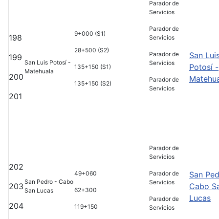
Parador de
Servicios
Parador de
9+000 (S1)
198
Servicios
28+500 (S2)
Parador de
San Lui
199
San Luis Potosí -
Servicios
Potosí -
135+150 (S1)
Matehuala
200
Matehua
Parador de
135+150 (S2)
Servicios
201
Parador de
Servicios
202
49+060
Parador de
San Ped
San Pedro - Cabo
Servicios
203
Cabo S
62+300
San Lucas
Lucas
Parador de
204
119+150
Servicios