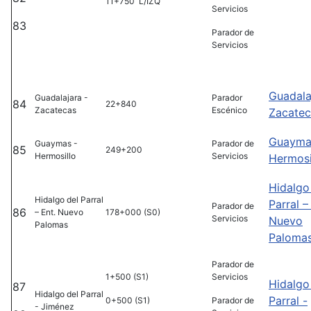
11+750 L/IZQ
Servicios
83
Parador de
Servicios
Guadala
Guadalajara -
Parador
84
22+840
Zacatecas
Escénico
Zacatec
Guayma
Guaymas -
Parador de
85
249+200
Hermosillo
Servicios
Hermosi
Hidalgo
Hidalgo del Parral
Parral –
Parador de
86
– Ent. Nuevo
178+000 (S0)
Servicios
Nuevo
Palomas
Paloma
Parador de
1+500 (S1)
Servicios
Hidalgo
87
Hidalgo del Parral
Parral -
0+500 (S1)
Parador de
- Jiménez