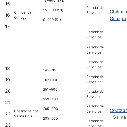
15+600 (S-1)
15
Parador de
25+000 (S1)
Chihuah
Chihuahua -
Servicios
16
Ojinaga
Ojinaga
9+900 (S1)
17
Parador de
Servicios
Parador de
Servicios
Parador de
Servicios
18
195+700
Parador de
19
206+000
Servicios
251+500
20
Parador de
Servicios
259+400
21
Parador de
295+000
Coatza
Coatzacoalcos -
Servicios
22
Salina Cruz
- Salina
295+600
Parador de
23
Servicios