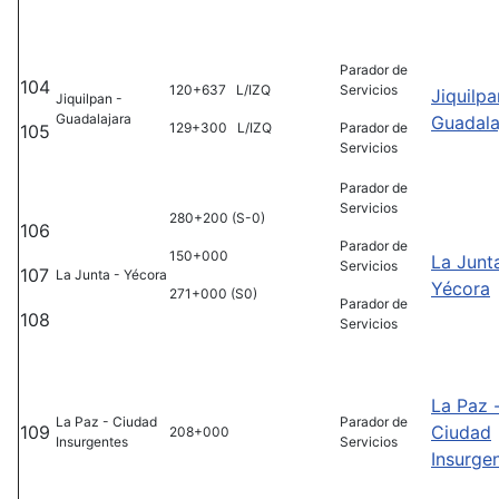
Parador de
104
120+637 L/IZQ
Servicios
Jiquilpa
Jiquilpan -
Guadalajara
Guadala
129+300 L/IZQ
Parador de
105
Servicios
Parador de
Servicios
280+200 (S-0)
106
Parador de
150+000
La Junt
Servicios
107
La Junta - Yécora
Yécora
271+000 (S0)
Parador de
108
Servicios
La Paz 
La Paz - Ciudad
Parador de
109
Ciudad
208+000
Insurgentes
Servicios
Insurge