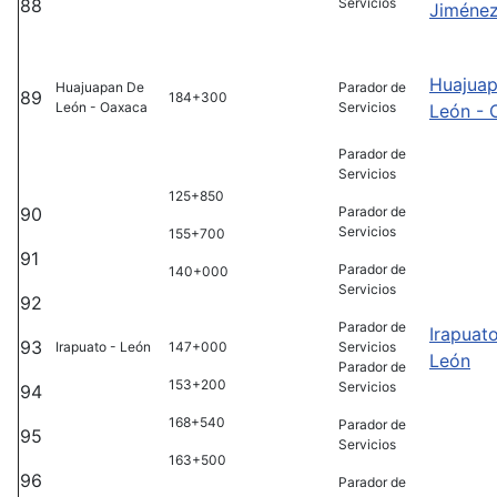
88
Servicios
Jiméne
Huajua
Huajuapan De
Parador de
89
184+300
León - Oaxaca
Servicios
León - 
Parador de
Servicios
125+850
90
Parador de
Servicios
155+700
91
Parador de
140+000
Servicios
92
Parador de
Irapuato
93
Irapuato - León
147+000
Servicios
León
Parador de
153+200
Servicios
94
168+540
Parador de
95
Servicios
163+500
96
Parador de