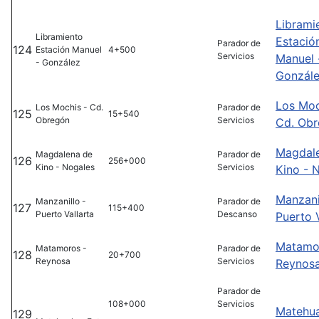
Librami
Libramiento
Estació
Parador de
124
Estación Manuel
4+500
Servicios
Manuel 
- González
Gonzál
Los Moc
Los Mochis - Cd.
Parador de
125
15+540
Obregón
Servicios
Cd. Ob
Magdal
Magdalena de
Parador de
126
256+000
Kino - Nogales
Servicios
Kino - 
Manzani
Manzanillo -
Parador de
127
115+400
Puerto Vallarta
Descanso
Puerto V
Matamo
Matamoros -
Parador de
128
20+700
Reynosa
Servicios
Reynos
Parador de
108+000
Servicios
Matehua
129