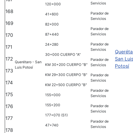
Servicios
120+000
168
Parador de
41+600
Servicios
169
82+000
Parador de
Servicios
170
87+440
Parador de
24+280
171
Servicios
Queréta
30+000 CUERPO "A"
172
San Lui
Parador de
Querétaro - San
KM 30+200 CUERPO "B"
Servicios
Potosí
Luis Potosí
173
KM 29+300 CUERPO "B"
Parador de
Servicios
174
KM 22+500 CUERPO "B"
Parador de
175
155+000
Servicios
155+200
176
Parador de
Servicios
177+070 (S1)
177
Parador de
47+740
Servicios
178