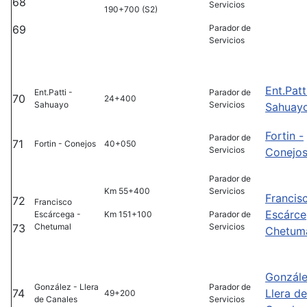
68
Servicios
190+700 (S2)
69
Parador de
Servicios
Ent.Patt
Ent.Patti -
Parador de
70
24+400
Sahuayo
Servicios
Sahuay
Fortin -
Parador de
71
Fortin - Conejos
40+050
Servicios
Conejo
Parador de
Km 55+400
Servicios
Francis
72
Francisco
Escárce
Escárcega -
Km 151+100
Parador de
73
Chetumal
Servicios
Chetum
Gonzále
González - Llera
Parador de
74
Llera de
49+200
de Canales
Servicios