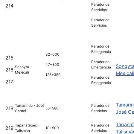
Parador de
214
Servicios
Parador de
Servicios
Parador de
Emergencia
32+000
215
Parador de
47+800
Sonoyta
Sonoyta -
Emergencia
216
Mexicali
Mexical
128+350
Parador de
217
Emergencia
Tamarin
Tamarindo - José
Parador de
218
55+580
Cardel
Servicios
José Ca
Tapanat
Tapanatepec -
Parador de
219
10+500
Talismán
Servicios
Talismá