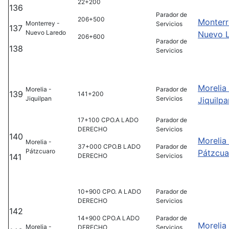
22+200
136
Parador de
206+500
Monterr
Monterrey -
Servicios
137
Nuevo Laredo
Nuevo 
206+600
Parador de
138
Servicios
Morelia 
Morelia -
Parador de
139
141+200
Jiquilpan
Servicios
Jiquilpa
17+100 CPO.A LADO
Parador de
DERECHO
Servicios
140
Morelia 
Morelia -
37+000 CPO.B LADO
Parador de
Pátzcuaro
Pátzcua
141
DERECHO
Servicios
10+900 CPO. A LADO
Parador de
DERECHO
Servicios
142
14+900 CPO.A LADO
Parador de
Morelia 
Morelia -
DERECHO
Servicios