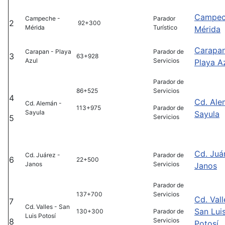
Campec
Campeche -
Parador
2
92+300
Mérida
Turístico
Mérida
Carapan
Carapan - Playa
Parador de
3
63+928
Azul
Servicios
Playa A
Parador de
86+525
Servicios
4
Cd. Ale
Cd. Alemán -
113+975
Parador de
Sayula
Sayula
5
Servicios
Cd. Juá
Cd. Juárez -
Parador de
6
22+500
Janos
Servicios
Janos
Parador de
137+700
Servicios
Cd. Vall
7
Cd. Valles - San
San Lui
130+300
Parador de
Luis Potosí
8
Servicios
Potosí