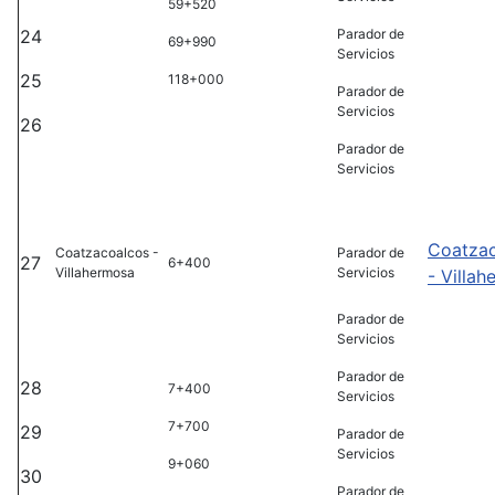
59+520
24
Parador de
69+990
Servicios
25
118+000
Parador de
Servicios
26
Parador de
Servicios
Coatza
Coatzacoalcos -
Parador de
27
6+400
Villahermosa
Servicios
- Villa
Parador de
Servicios
Parador de
28
7+400
Servicios
7+700
29
Parador de
Servicios
9+060
30
Parador de