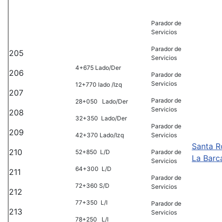
Parador de
Servicios
Parador de
205
Servicios
4+675 Lado/Der
206
Parador de
Servicios
12+770 lado /Izq
207
Parador de
28+050 Lado/Der
Servicios
208
32+350 Lado/Der
Parador de
209
42+370 Lado/Izq
Servicios
Santa R
210
52+850 L/D
Parador de
La Barc
Servicios
64+300 L/D
211
Parador de
72+360 S/D
Servicios
212
77+350 L/I
Parador de
213
Servicios
78+250 L/I