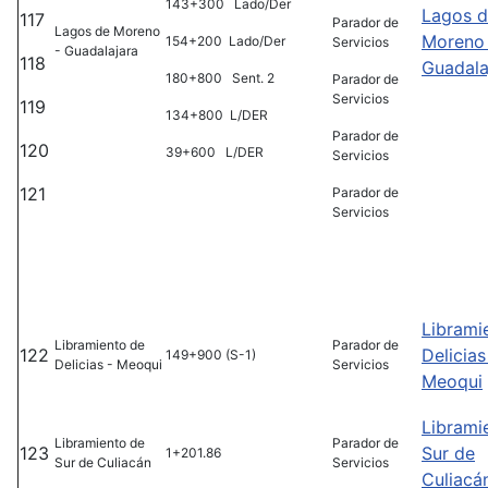
143+300 Lado/Der
Lagos 
117
Parador de
Lagos de Moreno
Moreno
154+200 Lado/Der
Servicios
- Guadalajara
118
Guadala
180+800 Sent. 2
Parador de
Servicios
119
134+800 L/DER
Parador de
120
39+600 L/DER
Servicios
121
Parador de
Servicios
Librami
Libramiento de
Parador de
122
Delicias
149+900 (S-1)
Delicias - Meoqui
Servicios
Meoqui
Librami
Libramiento de
Parador de
123
Sur de
1+201.86
Sur de Culiacán
Servicios
Culiacá