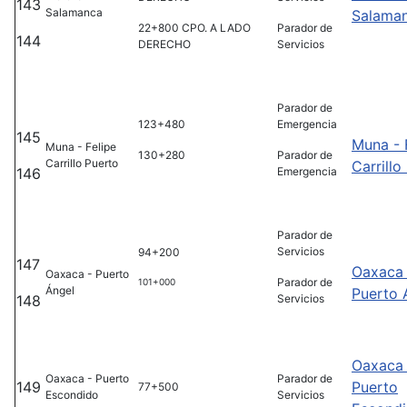
143
Salamanca
Salama
22+800 CPO. A LADO
Parador de
144
DERECHO
Servicios
Parador de
123+480
Emergencia
145
Muna - 
Muna - Felipe
130+280
Parador de
Carrillo Puerto
Carrillo
146
Emergencia
Parador de
Servicios
94+200
147
Oaxaca 
Oaxaca - Puerto
Parador de
101+000
Ángel
Puerto 
148
Servicios
Oaxaca 
Oaxaca - Puerto
Parador de
149
Puerto
77+500
Escondido
Servicios