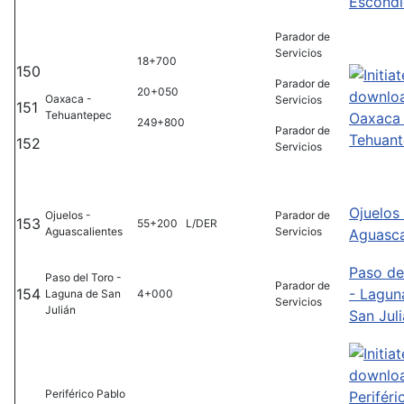
Escond
Parador de
Servicios
18+700
150
Parador de
20+050
Oaxaca -
Servicios
151
Tehuantepec
Oaxaca 
249+800
Parador de
Tehuan
152
Servicios
Ojuelos 
Ojuelos -
Parador de
153
55+200 L/DER
Aguascalientes
Servicios
Aguasca
Paso de
Paso del Toro -
Parador de
154
- Lagun
Laguna de San
4+000
Servicios
Julián
San Jul
Periférico Pablo
Periféri