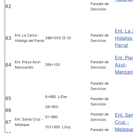
Parador de
62
Servicios
Ent. La 
Ent. La Zarca -
Parador de
63
Hidalgo
388+000 (S-0)
Hidalgo del Parral
Servicios
Parral
Ent. Pla
Ent. Playa Azul-
Parador de
64
Azul-
266+100
Manzanillo
Servicios
Manzani
Parador de
Servicios
8+880 L/Der
65
Parador de
Servicios
28+900
66
Parador de
Ent. Sa
51+860
Ent. Santa Cruz -
Servicios
67
Cruz -
Melaque
102+950 L/Izq
Melaqu
Parador de