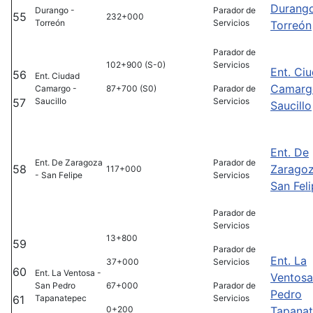
Durango
Durango -
Parador de
55
232+000
Torreón
Servicios
Torreón
Parador de
102+900 (S-0)
Servicios
Ent. Ci
56
Ent. Ciudad
Camarg
Camargo -
87+700 (S0)
Parador de
57
Saucillo
Servicios
Saucillo
Ent. De
Ent. De Zaragoza
Parador de
58
Zaragoz
117+000
- San Felipe
Servicios
San Fel
Parador de
Servicios
13+800
59
Parador de
Ent. La
37+000
Servicios
60
Ent. La Ventosa -
Ventosa
San Pedro
67+000
Parador de
Pedro
61
Tapanatepec
Servicios
0+200
Tapana