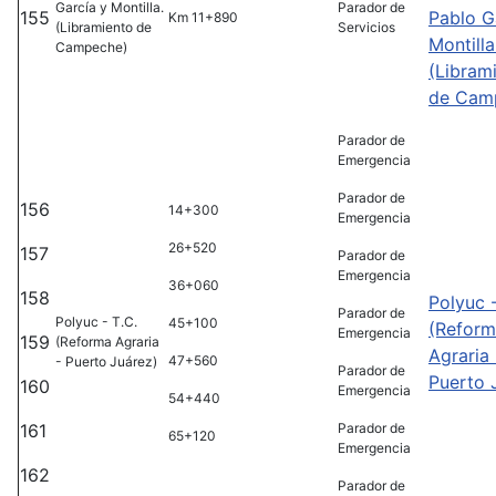
García y Montilla.
Parador de
155
Pablo G
Km 11+890
(Libramiento de
Servicios
Montilla
Campeche)
(Libram
de Cam
Parador de
Emergencia
Parador de
156
14+300
Emergencia
26+520
157
Parador de
Emergencia
36+060
158
Polyuc -
Parador de
Polyuc - T.C.
45+100
(Refor
Emergencia
159
(Reforma Agraria
Agraria 
47+560
- Puerto Juárez)
Parador de
Puerto 
160
Emergencia
54+440
161
Parador de
65+120
Emergencia
162
Parador de