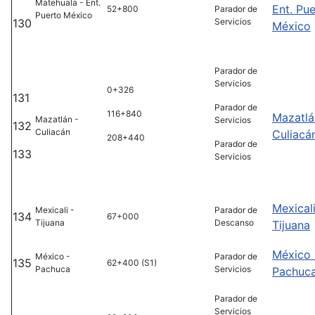
Matehuala - Ent.
Ent. Pu
52+800
Parador de
Puerto México
130
Servicios
México
Parador de
Servicios
0+326
131
Parador de
116+840
Mazatlá
Mazatlán -
Servicios
132
Culiacán
Culiacá
208+440
Parador de
133
Servicios
Mexicali
Mexicali -
Parador de
134
67+000
Tijuana
Descanso
Tijuana
México 
México -
Parador de
135
62+400 (S1)
Pachuca
Servicios
Pachuc
Parador de
Servicios