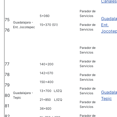
Canales
Parador de
5+060
Servicios
Guadala
75
Guadalajara -
Ent.
15+370 (S1)
Parador de
Ent. Jocotepec
76
Servicios
Jocote
Parador de
Servicios
Parador de
77
140+200
Servicios
142+070
78
Parador de
Servicios
150+400
79
Parador de
13+700 L/IZQ
Guadala
Guadalajara -
Servicios
80
Tepic
Tepic
21+850 L/IZQ
Parador de
81
Servicios
36+920
82
Parador de