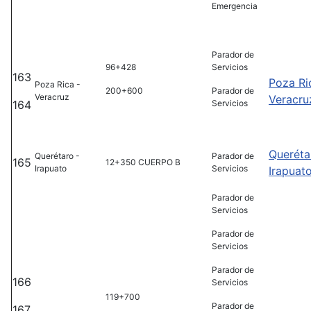
Emergencia
Parador de
96+428
Servicios
163
Poza Ri
Poza Rica -
200+600
Parador de
Veracruz
Veracru
164
Servicios
Queréta
Querétaro -
Parador de
165
12+350 CUERPO B
Irapuato
Servicios
Irapuat
Parador de
Servicios
Parador de
Servicios
Parador de
166
Servicios
119+700
Parador de
167