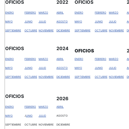
OFICIOS
2022
OFICIOS
ENERO
FEBRERO
MARZO
ABRIL
ENERO
FEBRERO
MARZO
A
MAYO
JUNIO
JULIO
AGOSTO
MAYO
JUNIO
JULIO
A
SEPTIEMBRE
OCTUBRE
NOVIEMBRE
DICIEMBRE
SEPTIEMBRE
OCTUBRE
NOVIEMBRE
D
OFICIOS
2024
OFICIOS
ENERO
FEBRERO
MARZO
ABRIL
ENERO
FEBRERO
MARZO
A
MAYO
JUNIO
JULIO
AGOSTO
MAYO
JUNIO
JULIO
A
SEPTIEMBRE
OCTUBRE
NOVIEMBRE
DICIEMBRE
SEPTIEMBRE
OCTUBRE
NOVIEMBRE
D
OFICIOS
2026
ENERO
FEBRERO
MARZO
ABRIL
MAYO
J
UNIO
JULIO
AGOSTO
SEPTIEMBRE
OCTUBRE
NOVIEMBRE
DICIEMBRE