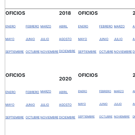
OFICIOS
2018
OFICIOS
ENERO
FEBRERO
MARZO
ABRIL
ENERO
FEBRERO
MARZO
A
MAYO
JUNIO
JULIO
AGOSTO
MAYO
JUNIO
JULIO
A
DICIEMBRE
SEPTIEMBRE
OCTUBRE
NOVIEMBRE
SEPTIEMBRE
OCTUBRE
NOVIEMBRE
D
OFICIOS
OFICIOS
2020
MARZO
ENERO
FEBRERO
MARZO
A
ENERO
FEBRERO
ABRIL
MAYO
JUNIO
JULIO
A
MAYO
JUNIO
JULIO
AGOSTO
SEPTIEMBRE
OCTUBRE
NOVIEMBRE
D
SEPTIEMBRE
OCTUBRE
NOVIEMBRE
DICIEMBRE