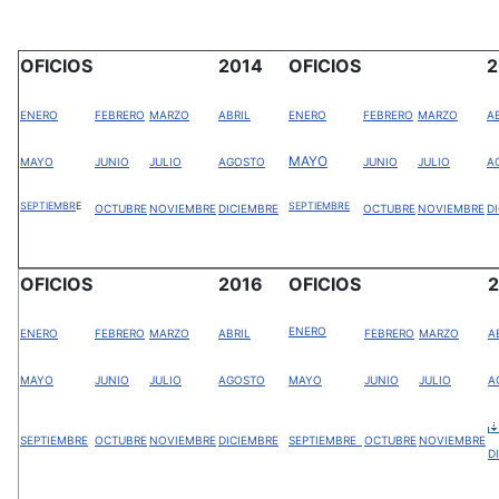
OFICIOS
2014
OFICIOS
2
ENERO
FEBRERO
MARZO
ABRIL
ENERO
FEBRERO
MARZO
A
MAYO
MAYO
JUNIO
JULIO
AGOSTO
JUNIO
JULIO
A
SEPTIEMBR
E
SEPTIEMBRE
OCTUBRE
NOVIEMBRE
DICIEMBRE
OCTUBRE
NOVIEMBRE
D
OFICIOS
2016
OFICIOS
2
ENERO
ENERO
FEBRERO
MARZO
ABRIL
FEBRERO
MARZO
A
MAYO
JUNIO
JULIO
AGOSTO
MAYO
JUNIO
JULIO
A
SEPTIEMBRE
OCTUBRE
NOVIEMBRE
DICIEMBRE
SEPTIEMBRE
OCTUBRE
NOVIEMBRE
D