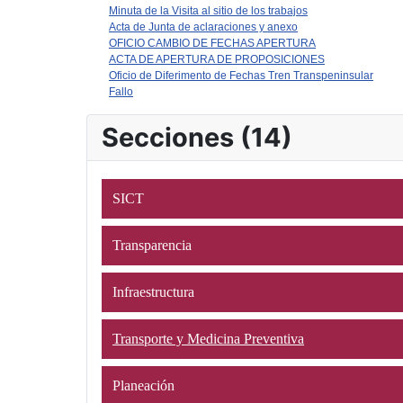
Minuta de la Visita al sitio de los trabajos
Acta de Junta de aclaraciones y anexo
OFICIO CAMBIO DE FECHAS APERTURA
ACTA DE APERTURA DE PROPOSICIONES
Oficio de Diferimento de Fechas Tren Transpeninsular
Fallo
Secciones (14)
SICT
Transparencia
Infraestructura
Transporte y Medicina Preventiva
Planeación