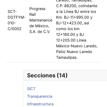
Laredo, Tamaulipas,
C.P. 88200, colindante
Progress
SCT-
a la Línea BJ entre los
Rail
DGTFYM-
Km. BJ-11+995.00 y
Maintenance
010-
BJ-12+423.00, así
de México,
C/0002
como los km
S.A. de C.V.
12+160.00 y BJ
12+205.00 Línea
México-Nuevo Laredo,
Patio Nuevo Laredo
Tamaulipas.
Secciones (14)
SICT
Transparencia
Infraestructura