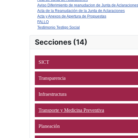
Aviso Diferimiento de reanudacion de Junta de Aclaracione
Acta de la Reanudación de la Junta de Aclaraciones
Acta y Anexos de Apertura de Propuestas
FALLO
Testimonio Testigo Social
Secciones (14)
SICT
Transparencia
Infraestructura
Transporte y Medicina Preventiva
Planeación