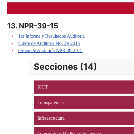
13. NPR-39-15
1er Informe y Resultados Auditoría
Cierre de Auditoría No. 39-2015
Orden de Auditoría NPR 39-2015
Secciones (14)
SICT
Transparencia
Infraestructura
Transporte y Medicina Preventiva