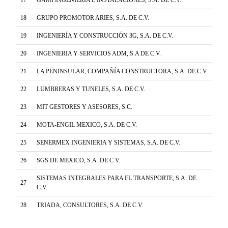
17
GAMI INGENIERÍA E INSTALACIONES, S.A. DE C.V.
18
GRUPO PROMOTOR ARIES, S.A. DE C.V.
19
INGENIERÍA Y CONSTRUCCIÓN 3G, S.A. DE C.V.
20
INGENIERIA Y SERVICIOS ADM, S.A DE C.V.
21
LA PENINSULAR, COMPAÑÍA CONSTRUCTORA, S.A. DE C.V.
22
LUMBRERAS Y TUNELES, S.A. DE C.V.
23
MIT GESTORES Y ASESORES, S.C.
24
MOTA-ENGIL MEXICO, S.A. DE C.V.
25
SENERMEX INGENIERIA Y SISTEMAS, S.A. DE C.V.
26
SGS DE MEXICO, S.A. DE C.V.
SISTEMAS INTEGRALES PARA EL TRANSPORTE, S.A. DE
27
C.V.
28
TRIADA, CONSULTORES, S.A. DE C.V.