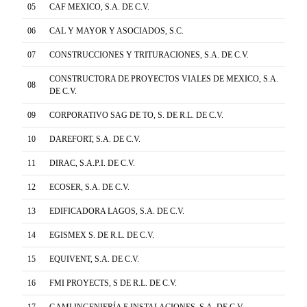
05
CAF MEXICO, S.A. DE C.V.
06
CAL Y MAYOR Y ASOCIADOS, S.C.
07
CONSTRUCCIONES Y TRITURACIONES, S.A. DE C.V.
CONSTRUCTORA DE PROYECTOS VIALES DE MEXICO, S.A.
08
DE C.V.
09
CORPORATIVO SAG DE TO, S. DE R.L. DE C.V.
10
DAREFORT, S.A. DE C.V.
11
DIRAC, S.A.P.I. DE C.V.
12
ECOSER, S.A. DE C.V.
13
EDIFICADORA LAGOS, S.A. DE C.V.
14
EGISMEX S. DE R.L. DE C.V.
15
EQUIVENT, S.A. DE C.V.
16
FMI PROYECTS, S DE R.L. DE C.V.