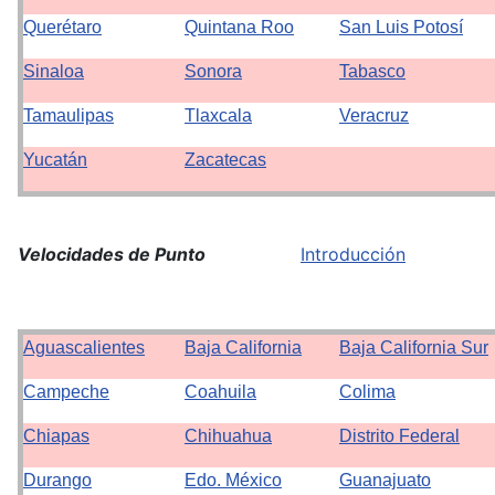
Querétaro
Quintana Roo
San Luis Potosí
Sinaloa
Sonora
Tabasco
Tamaulipas
Tlaxcala
Veracruz
Yucatán
Zacatecas
Velocidades de Punto
Introducción
Aguascalientes
Baja California
Baja California Sur
Campeche
Coahuila
Colima
Chiapas
Chihuahua
Distrito Federal
Durango
Edo. México
Guanajuato