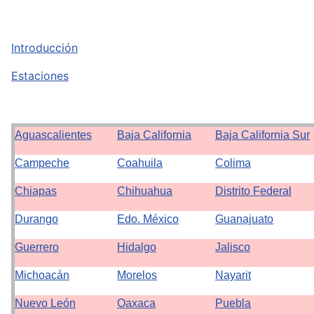
Introducción
Estaciones
Aguascalientes
Baja California
Baja California Sur
Campeche
Coahuila
Colima
Chiapas
Chihuahua
Distrito Federal
Durango
Edo. México
Guanajuato
Guerrero
Hidalgo
Jalisco
Michoacán
Morelos
Nayarit
Nuevo León
Oaxaca
Puebla