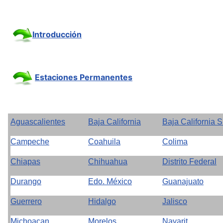
Introducción
Estaciones Permanentes
Aguascalientes
Baja California
Baja California S
Campeche
Coahuila
Colima
Chiapas
Chihuahua
Distrito Federal
Durango
Edo. México
Guanajuato
Guerrero
Hidalgo
Jalisco
Michoacan
Morelos
Nayarit