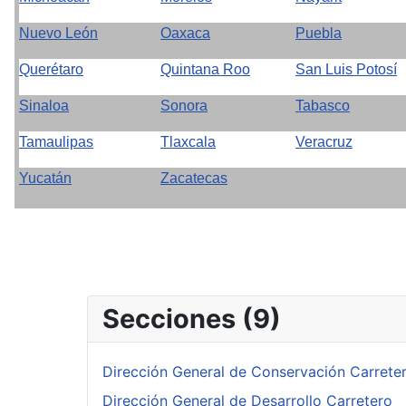
Nuevo León
Oaxaca
Puebla
Querétaro
Quintana Roo
San Luis Potosí
Sinaloa
Sonora
Tabasco
Tamaulipas
Tlaxcala
Veracruz
Yucatán
Zacatecas
Secciones (9)
Dirección General de Conservación Carrete
Dirección General de Desarrollo Carretero