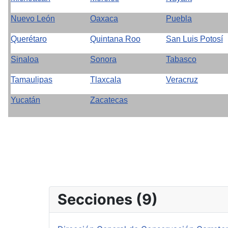
Nuevo León
Oaxaca
Puebla
Querétaro
Quintana Roo
San Luis Potosí
Sinaloa
Sonora
Tabasco
Tamaulipas
Tlaxcala
Veracruz
Yucatán
Zacatecas
Secciones (9)