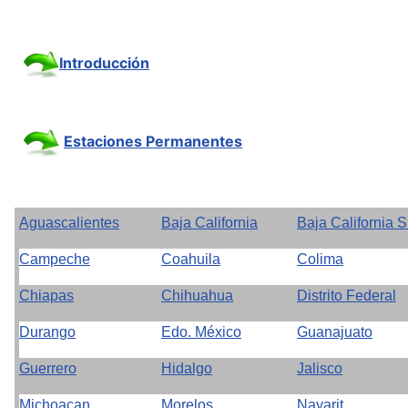
Introducción
Estaciones Permanentes
Aguascalientes
Baja California
Baja California S
Campeche
Coahuila
Colima
Chiapas
Chihuahua
Distrito Federal
Durango
Edo. México
Guanajuato
Guerrero
Hidalgo
Jalisco
Michoacan
Morelos
Nayarit