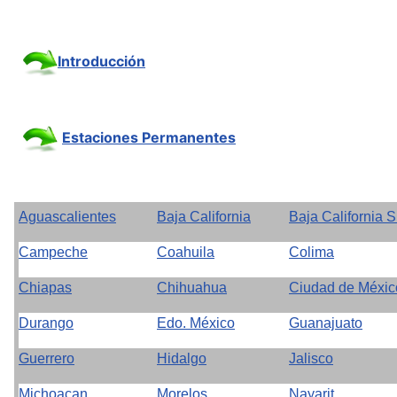
Introducción
Estaciones Permanentes
Aguascalientes
Baja California
Baja California S
Campeche
Coahuila
Colima
Chiapas
Chihuahua
Ciudad de Méxic
Durango
Edo. México
Guanajuato
Guerrero
Hidalgo
Jalisco
Michoacan
Morelos
Nayarit