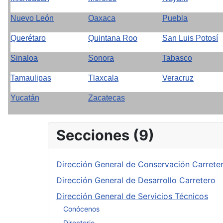
Nuevo León
Oaxaca
Puebla
Querétaro
Quintana Roo
San Luis Potosí
Sinaloa
Sonora
Tabasco
Tamaulipas
Tlaxcala
Veracruz
Yucatán
Zacatecas
Secciones (9)
Dirección General de Conservación Carrete
Dirección General de Desarrollo Carretero
Dirección General de Servicios Técnicos
Conócenos
Directorio