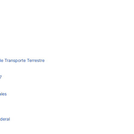
e Transporte Terrestre
7
ales
deral