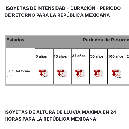
ISOYETAS DE INTENSIDAD - DURACIÓN - PERIODO
DE RETORNO PARA LA REPÚBLICA MEXICANA
Estados
Periodos de Retorn
25 años
5 años
10 años
50 años
100 años
2
Baja California
Sur
ISOYETAS DE ALTURA DE LLUVIA MÁXIMA EN 24
HORAS PARA LA REPÚBLICA MEXICANA