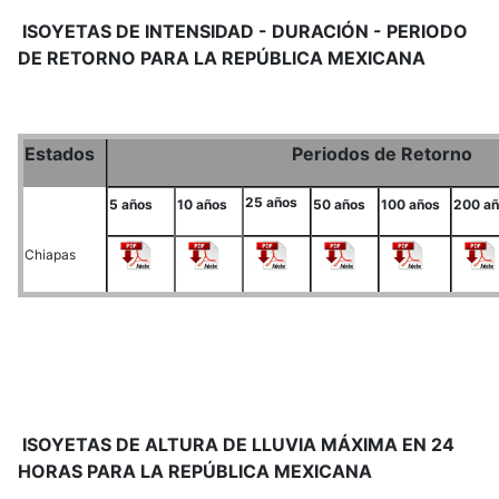
ISOYETAS DE INTENSIDAD - DURACIÓN - PERIODO
DE RETORNO PARA LA REPÚBLICA MEXICANA
Estados
Periodos de Retorno
25 años
5 años
10 años
50 años
100 años
200 a
Chiapas
ISOYETAS DE ALTURA DE LLUVIA MÁXIMA EN 24
HORAS PARA LA REPÚBLICA MEXICANA