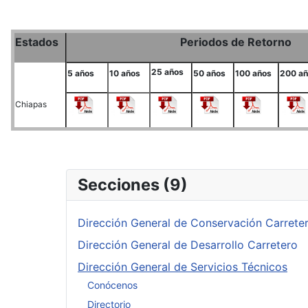
Estados
Periodos de Retorno
25 años
5 años
10 años
50 años
100 años
200 a
Chiapas
Secciones (9)
Dirección General de Conservación Carrete
Dirección General de Desarrollo Carretero
Dirección General de Servicios Técnicos
Conócenos
Directorio