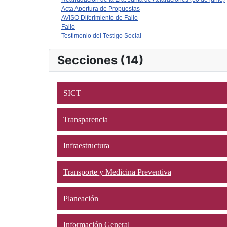
Acta Apertura de Propuestas
AVISO Diferimiento de Fallo
Fallo
Testimonio del Testigo Social
Secciones (14)
SICT
Transparencia
Infraestructura
Transporte y Medicina Preventiva
Planeación
Información General