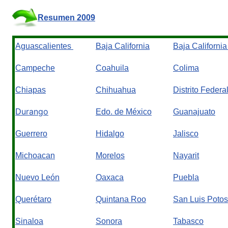
Resumen 2009
Aguascalientes
Baja California
Baja California
Campeche
Coahuila
Colima
Chiapas
Chihuahua
Distrito Federa
urango
D
Edo. de México
Guanajuato
Guerrero
Hidalgo
Jalisco
Michoacan
Morelos
Nayarit
Nuevo León
Oaxaca
Puebla
Querétaro
Quintana Roo
San Luis Potos
Sinaloa
Sonora
Tabasco