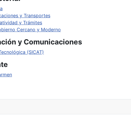
ia
caciones y Transportes
tividad y Trámites
obierno Cercano y Moderno
mación y Comunicaciones
 Tecnológica (SICAT)
nte
armen