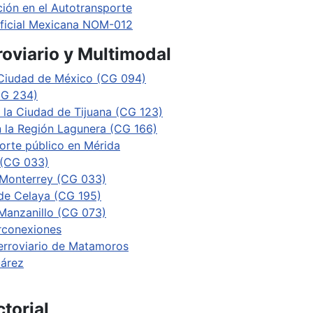
ión en el Autotransporte
ficial Mexicana NOM-012
roviario y Multimodal
 Ciudad de México (CG 094)
CG 234)
 la Ciudad de Tijuana (CG 123)
 la Región Lagunera (CG 166)
orte público en Mérida
 (CG 033)
 Monterrey (CG 033)
 de Celaya (CG 195)
 Manzanillo (CG 073)
rconexiones
erroviario de Matamoros
uárez
torial