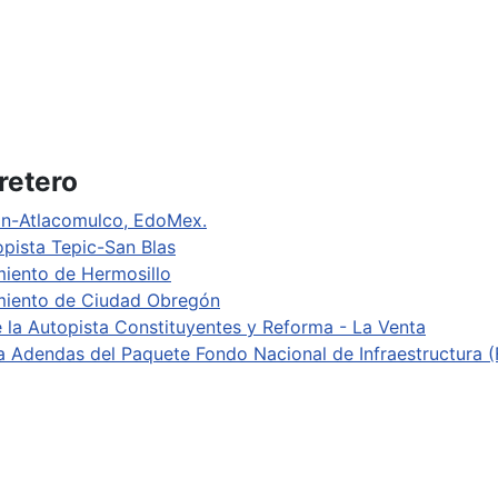
retero
án-Atlacomulco, EdoMex.
opista Tepic-San Blas
miento de Hermosillo
amiento de Ciudad Obregón
 la Autopista Constituyentes y Reforma - La Venta
7ta Adendas del Paquete Fondo Nacional de Infraestructura