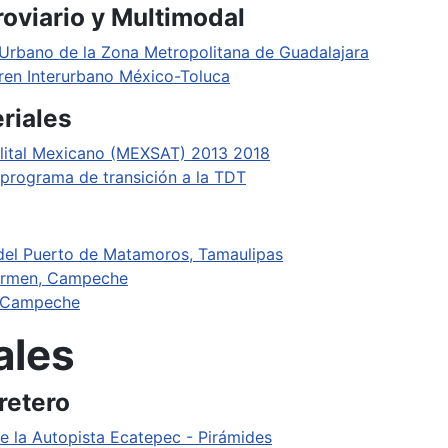
roviario y Multimodal
o Urbano de la Zona Metropolitana de Guadalajara
ren Interurbano México-Toluca
riales
elital Mexicano (MEXSAT) 2013 2018
 programa de transición a la TDT
 del Puerto de Matamoros, Tamaulipas
Carmen, Campeche
, Campeche
ales
retero
e la Autopista Ecatepec - Pirámides