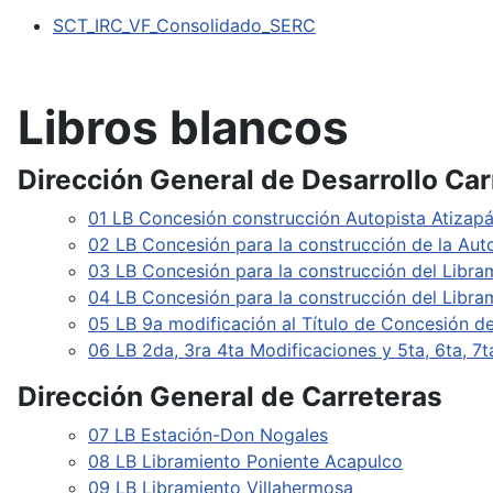
SCT_IRC_VF_Consolidado_SERC
Libros blancos
Dirección General de Desarrollo Car
01 LB Concesión construcción Autopista Atizap
02 LB Concesión para la construcción de la Aut
03 LB Concesión para la construcción del Libra
04 LB Concesión para la construcción del Libr
05 LB 9a modificación al Título de Concesión de
06 LB 2da, 3ra 4ta Modificaciones y 5ta, 6ta, 
Dirección General de Carreteras
07 LB Estación-Don Nogales
08 LB Libramiento Poniente Acapulco
09 LB Libramiento Villahermosa